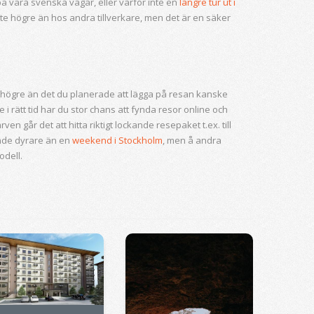
 på våra svenska vägar, eller varför inte en
längre tur ut i
te högre än hos andra tillverkare, men det är en säker
är högre än det du planerade att lägga på resan kanske
 i rätt tid har du stor chans att fynda resor online och
en går det att hitta riktigt lockande resepaket t.ex. till
ande dyrare än en
weekend i Stockholm
, men å andra
odell.