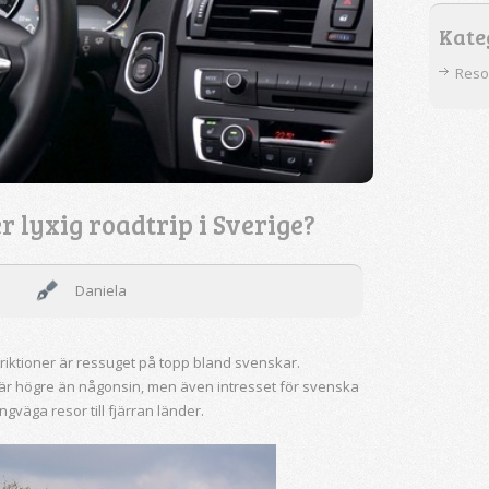
Kate
Reso
er lyxig roadtrip i Sverige?
Daniela
riktioner är ressuget på topp bland svenskar.
är högre än någonsin, men även intresset för svenska
ngväga resor till fjärran länder.