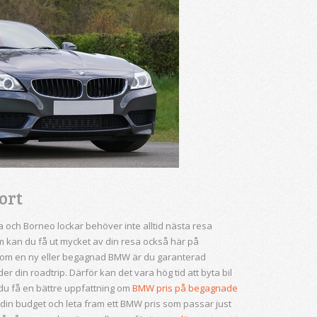
bort
och Borneo lockar behöver inte alltid nästa resa
om kan du få ut mycket av din resa också här på
som en ny eller begagnad BMW är du garanterad
r din roadtrip. Därför kan det vara hög tid att byta bil
l du få en bättre uppfattning om
BMW pris på begagnade
 din budget och leta fram ett BMW pris som passar just