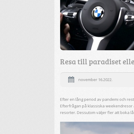
Resa till paradiset ell
november 16.2022.
Efter en lång period av pandemi och rest
Efterfrågan på klassiska weekendresor 
resorter. Dessutom väljer fler att boka lå