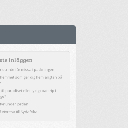
ste inläggen
r du inte får missa i packningen
a hemmet som ger dig hemlängtan på
n
till paradiset eller lyxig roadtrip i
ige?
tyr under jorden
 vinresa till Sydafrika