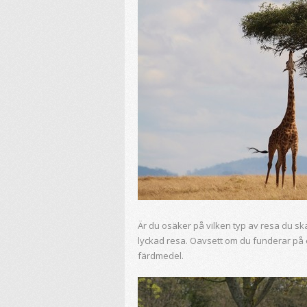
Är du osäker på vilken typ av resa du ska
lyckad resa. Oavsett om du funderar på 
färdmedel.