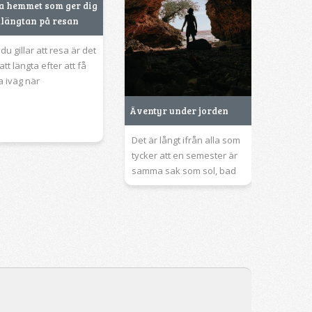
ta hemmet som ger dig
längtan på resan
u gillar att resa är det
 att längta efter att få
a iväg när
Äventyr under jorden
Det är långt ifrån alla som
tycker att en semester är
samma sak som sol, bad