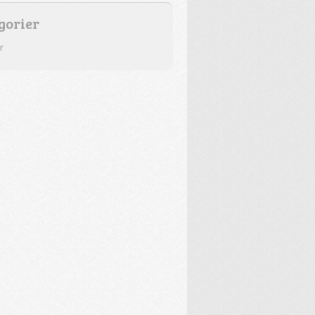
gorier
r