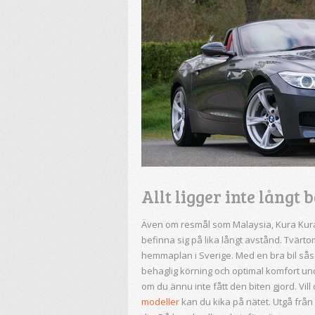
Allt ligger inte långt 
Även om resmål som Malaysia, Kura Kura 
befinna sig på lika långt avstånd. Tvärt
hemmaplan i Sverige. Med en bra bil så
behaglig körning och optimal komfort unde
om du ännu inte fått den biten gjord. Vil
modeller
kan du kika på nätet. Utgå från