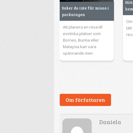
Hit
Saker du inte får missa i
hem
packningen
Om d
Att planera en resa till
lätt
exotiska platser som
res
Borneo, Burma eller
Malaysia kan vara
spännande men
Om författaren
Daniela