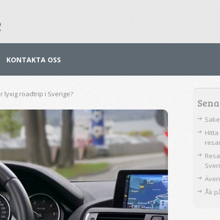
e
KONTAKTA OSS
 lyxig roadtrip i Sverige?
Sena
Sake
Hitt
resa
Resa 
Sver
Även
Åk på