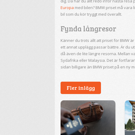
dig. Då har du allt redo inför nästa resa
Europa
med bilen? BMW priset må vara li
bil som du kör tryggt med överallt.
Fynda långresor
Känner du trots allt att priset för BMW 
ett annat upplägg passar bättre. Är du ute
då även de lite längre resorna. Mellan varv
Sydafrika eller Malaysia. Det är fortfar
sidan billigare än BMW priset på en ny m
Fler inlägg